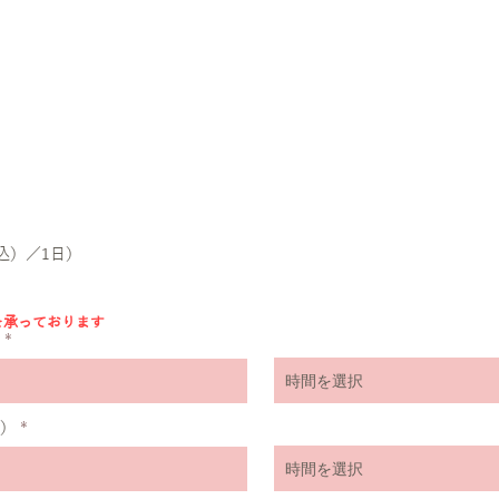
込）／1日）
予約を承っております
r
*
e
q
時間を選択
u
i
r
r
時）
*
e
e
d
q
時間を選択
u
i