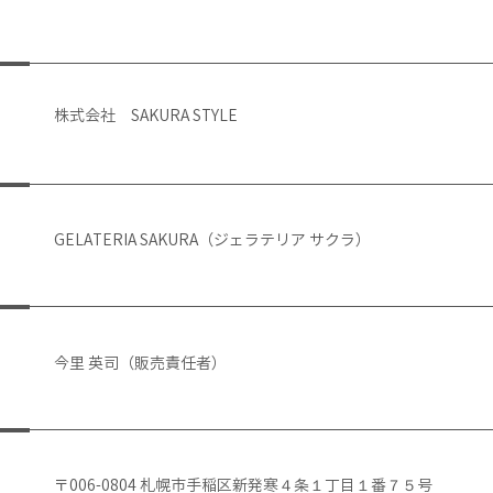
株式会社 SAKURA STYLE
GELATERIA SAKURA（ジェラテリア サクラ）
今里 英司（販売責任者）
〒006-0804 札幌市手稲区新発寒４条１丁目１番７５号