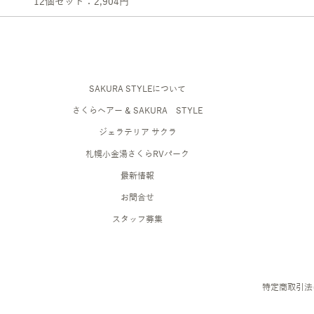
12個セット：2,904円
SAKURA STYLEについて
さくらヘアー & SAKURA STYLE
ジェラテリア サクラ
札幌小金湯さくらRVパーク
最新情報
お問合せ
スタッフ募集
​特定商取引