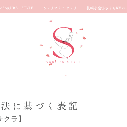
 SAKURA STYLE
ジェラテリア サクラ
札幌小金湯さくらRVパ
引法に
基づく表記
サクラ
】