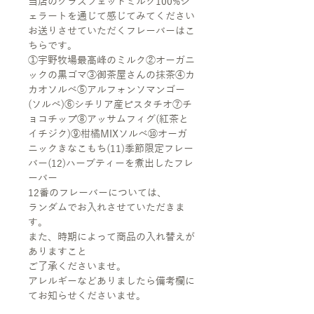
当店のグラスフェッドミルク100%ジ
ェラートを通じて感じてみてください
お送りさせていただくフレーバーはこ
ちらです。
①宇野牧場最高峰のミルク②オーガニ
ックの黒ゴマ③御茶屋さんの抹茶④カ
カオソルベ⑤アルフォンソマンゴー
(ソルベ)⑥シチリア産ピスタチオ⑦チ
ョコチップ⑧アッサムフィグ(紅茶と
イチジク)⑨柑橘MIXソルベ⑩オーガ
ニックきなこもち(11)季節限定フレー
バー(12)ハーブティーを煮出したフレ
ーバー
12番のフレーバーについては、
ランダムでお入れさせていただきま
す。
また、時期によって商品の入れ替えが
ありますこと
ご了承くださいませ。
アレルギーなどありましたら備考欄に
てお知らせくださいませ。