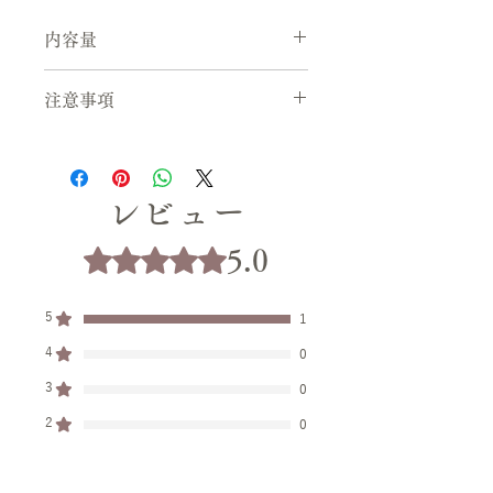
内容量
120ml / 1カップ
注意事項
※送料に関しましては
こちら
よりご確
認いただけます。
また、送料はご注文画面にてご住所を
レビュー
ご入力いただいた際に表示されます。
※画像はイメージです。お届けさせて
5つ星のうち5と評価されています。
5.0
いただく商品は、カップすりきりでの
ご提供となります。
5
1
4
0
3
0
2
0
1
0