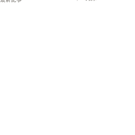
コメント
コメントを追加…