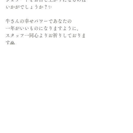
いかがでしょうか？✨
牛さんの幸せパワーであなたの
一年がいいものになりますように、
スタッフ一同心よりお祈りしておりま
す🙏